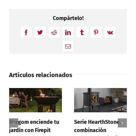
Compártelo!
Facebook
Twitter
Reddit
LinkedIn
Tumblr
Pinterest
Vk
Correo
electrónico
Artículos relacionados
Hergom enciende tu
Serie HearthStone,
jardín con Firepit
combinación