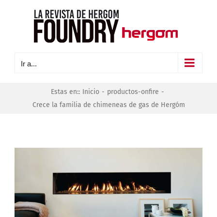
Saltar
al
contenido
Ir a...
Estas en:
:
Inicio
-
productos-onfire
-
Crece la familia de chimeneas de gas de Hergóm
Ver
imagen
más
grande