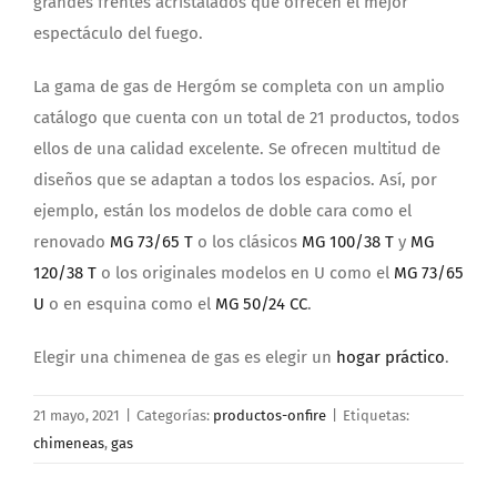
grandes frentes acristalados que ofrecen el mejor
espectáculo del fuego.
La gama de gas de Hergóm se completa con un amplio
catálogo que cuenta con un total de 21 productos, todos
ellos de una calidad excelente. Se ofrecen multitud de
diseños que se adaptan a todos los espacios. Así, por
ejemplo, están los modelos de doble cara como el
renovado
MG 73/65 T
o los clásicos
MG 100/38 T
y
MG
120/38 T
o los originales modelos en U como el
MG 73/65
U
o en esquina como el
MG 50/24 CC
.
Elegir una chimenea de gas es elegir un
hogar práctico
.
21 mayo, 2021
|
Categorías:
productos-onfire
|
Etiquetas:
chimeneas
,
gas