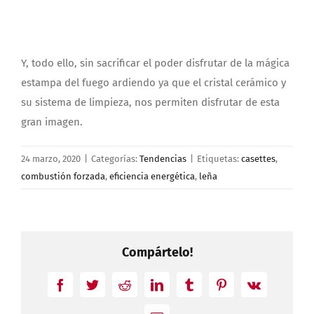
Y, todo ello, sin sacrificar el poder disfrutar de la mágica
estampa del fuego ardiendo ya que el cristal cerámico y
su sistema de limpieza, nos permiten disfrutar de esta
gran imagen.
24 marzo, 2020
|
Categorías:
Tendencias
|
Etiquetas:
casettes
,
combustión forzada
,
eficiencia energética
,
leña
Compártelo!
Facebook
Twitter
Reddit
LinkedIn
Tumblr
Pinterest
Vk